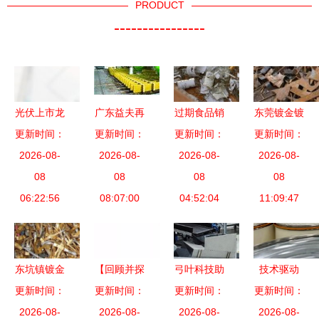
PRODUCT
----------------
光伏上市龙
广东益夫再
过期食品销
东莞镀金镀
头企业名单
更新时间：
生资源回收
更新时间：
毁与资源回
更新时间：
更新时间：
银回收 守
与回收资源
2026-08-
公司产品展
2026-08-
收 上海企
2026-08-
护资源的高
2026-08-
的关键趋势
08
示 回收资
08
业的环保合
08
清影像，点
08
06:22:56
源的循环之
08:07:00
04:52:04
规之路
亮环保未来
11:09:47
美
东坑镇镀金
【回顾并探
弓叶科技助
技术驱动
回收价格与
更新时间：
讨价值】规
更新时间：
力香港打造
更新时间：
更新时间：
+生态共建
资源回收价
2026-08-
范资产清理
2026-08-
新一代数字
2026-08-
南通探路工
2026-08-