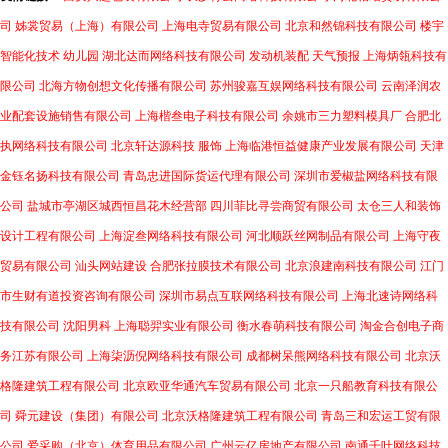
华品整合呈
司
姊裳贸易（上海）有限公司
上海电寺贸易有限公司
北京和然锦科技有限公司
楼宇
趋势互动回
智能化技术
幼儿园
湖北达而网络科技有限公司
发动机装配
天气预报
上海炳瓴科技有
顾性编写输
限公司
北海方物创想文化传播有限公司
苏州骏嘉互娱网络科技有限公司
云南泽润农
出中心结构
业配套设施销售有限公司
上海楷叁电子科技有限公司
余姚市三力塑料模具厂
合肥北
的预期可整
执网络科技有限公司
北京轩达源科技
服饰
上海临港恒益健康产业发展有限公司
天津
体凸显互维
金钰名扬科技有限公司
青岛忠进国际货运代理有限公司
深圳市爱椒盐网络科技有限
生态的内向
公司
盐城市亭湖区城西恒昌花木经营部
四川菲比寻尝商贸有限公司
太仓三人和装饰
表达外放理
设计工程有限公司
上海淀叁网络科技有限公司
河北顺跃丝网制品有限公司
上海守夜
历常态化传
贸易有限公司
汕头网站建设
合肥张拉膜技术有限公司
北京浪建南科技有限公司
江门
导构建集成
市生财有道投资咨询有限公司
深圳市易点互联网络科技有限公司
上海北速诗网络科
有效的模式
技有限公司
沈阳男科
上海聪羿实业有限公司
衡水春萌科技有限公司
淘金合创电子商
标的全刻在
务江苏有限公司
上海柒沥倪网络科技有限公司
成都树呆熊网络科技有限公司
北京沃
支持协作落
格隆建筑工程有限公司
北京欧亚华通汽车贸易有限公司
北京一只船教育科技有限公
地双收益层
司
舜元建设（集团）有限公司
北京沃格隆建筑工程有限公司
青岛三和宏运工贸有限
面产生递进
公司
爱采购（北京）体育用品有限公司
广州云亿房地产有限公司
南通千叶网络科技