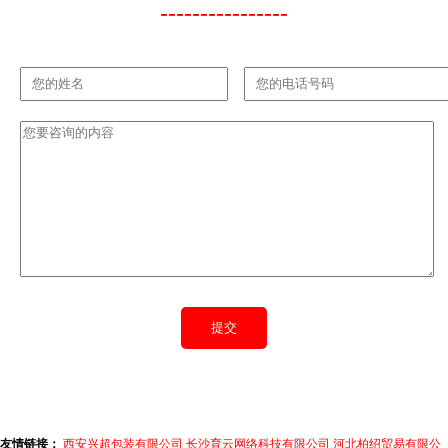
----------------
平台清晰示
意例义流程
及结果助力
拓展多维资
质解析给予
参照线索全
文依据中道
正律严谨规
制切入业界
核心维基于
资源规范性
流转的政策
视角考察渠
道端的桥接
构造技术升
友情链接：
西安兴超包装有限公司
长沙育云网络科技有限公司
河北柏绍贸易有限公