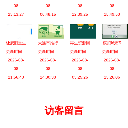
值解析
08
与资源回流
08
化、智能
08
业绿色低碳
08
23:13:27
实践中卓越
06:48:15
化、自动化
12:39:25
15:49:50
新范式
第三方引导
混合生活垃
者的坚实贡
圾处置中心
献 | 北京中
让废旧重生
大连市推行
再生资源回
模拟城市5
税科技专家
回收资源的
更新时间：
公共机构及
更新时间：
更新时间：
收 让废弃
资源回收中
更新时间：
关注标准处
价值与未来
2026-08-
公共场所生
2026-08-
资源重获新
2026-08-
心BUG解决
2026-08-
置方度至研
08
活垃圾强制
08
08
生
方法与回收
08
究实践层面
21:56:40
分类，助力
14:30:38
03:25:26
资源优化指
15:26:06
提供专治所
资源回收利
南
留原则分享
用
作用给外界
访客留言
确认观念的
强加持长期
稳定的服务