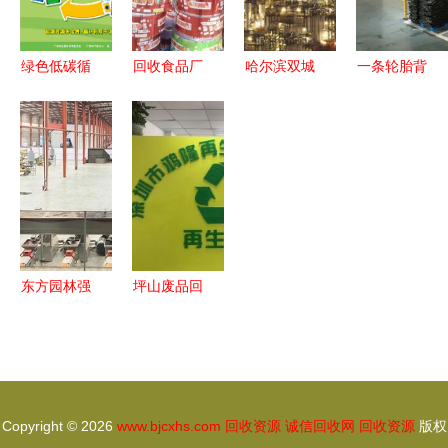
体系安全发
展
绿色低碳循
回收食品厂
哈尔滨双城
一条轮胎背
环发展 节
废弃塑料包
区工厂设备
后的产业进
能先行与资
装 资源循
与用品回收
阶密码 循
源回收的生
环与可持续
资源再利用
环经济驱动
态实践
发展的重要
的绿色通道
资源回收新
路径
生
东方园林强
坪山废品回
势入驻拆解
收价格及资
市场，环保
源回收指南
军团再
添“猛将”回
Copyright © 2026
www.bjcxhs.com
回收资源
诚信回收网
回收资源
版权
收资源