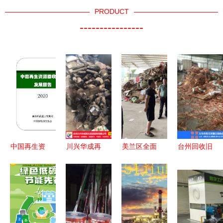
PRODUCT
----------------
中国再生资
川兴华成再
美兰区全面
台州回收旧
源回收行业
生资源回收
排查再生资
机电设备，
发展报告
观山湖区专
源回收站点
王冬青资源
（2020）
业的废铁回
消防安全隐
回收服务好
收服务
患 助推绿
色资源回收