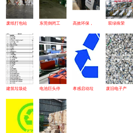
废纸打包站
东莞倒闭工
高效环保，
双绿殊荣
大量求购不
厂设备回收
价值再生
东鹏控股入
干胶废料
服务｜宏宇
工厂金属废
选2024年
再生资源发
再生资源提
弃物的专业
度绿色制造
展的新契机
供专业波峰
固废回收与
名单，引领
与热线服务
焊回收与整
处置
行业可持续
厂回收解决
发展
方案
建筑垃圾处
电池巨头停
孝感启动垃
废旧电子产
理与资源回
产三月 行
圾分类试点
品回收 碟
收项目申请
业转型阵痛
7个社区率
机循环中的
报告建议书
与资源回收
先行动，你
再生资源之
新机遇
家在其中
路