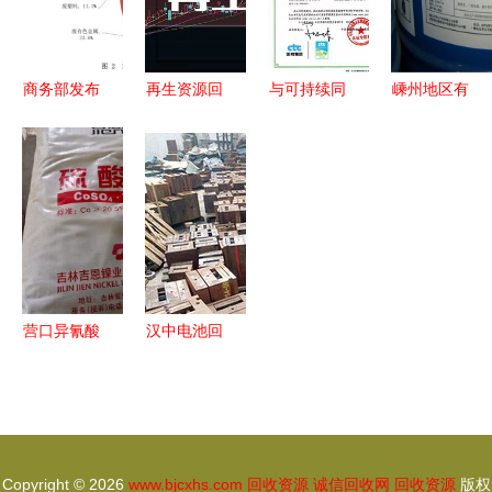
源循环发展
万家
的关键节点
商务部发布
再生资源回
与可持续同
嵊州地区有
《中国再生
收概念龙头
行 东方雨
机膨润土及
资源回收行
2024年值
虹两类产品
过期产品回
业发展报告
得珍藏的三
获绿色产品
收资源指南
（2020）》
只潜力标的
认证，回收
解读
资源引领行
业环保新风
尚
营口异氰酸
汉中电池回
酯组合料回
收 守护绿
收指南 专
水青山，激
业机构与资
活循环经济
源循环
新动能
Copyright © 2026
www.bjcxhs.com
回收资源
诚信回收网
回收资源
版权