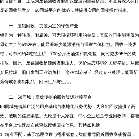
的便捷平台，正成为废铝回收资源高效流通的重要桥梁。本文将深入探讨
废铝回收的意义、58同城平台的优势，并提供实用的回收操作指南。
一、废铝回收：变废为宝的绿色产业
铝作为一种轻质、耐腐蚀、可无限循环利用的金属，其回收再生能耗仅为
原铝生产的5%左右，能显著减少能源消耗与温室气体排放。回收一吨废
铝，可节约约4吨铝土矿、700公斤石油焦和氟化盐，同时减少95%的碳
排放。因此，废铝回收是缓解资源压力、保护生态环境的关键举措。从废
弃易拉罐、旧门窗到工业边角料，这些“城市矿产”经过专业处理，能重新
熔铸成各类铝制品，回归生产与生活。
二、58同城：高效便捷的回收资源对接平台
58同城凭借其广泛的用户基础与本地化服务优势，为废铝回收提供了高
效、透明的信息渠道。无论是个人家庭、中小企业还是专业回收商，都能
在平台上快速发布或查找废铝回收信息。其特点包括：
1. 精准匹配：基于地理位置与需求标签，智能推荐附近回收商或货源，