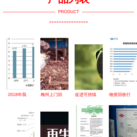
PRODUCT
----------------
2018年我
梅州上门回
促进可持续
物资回收行
国再生资源
收废铜服务
发展 再生
业迎升级
行业市场现
免费打包，
资源回收资
相关企业注
状及回收总
高效回收再
质给企业带
册量连续两
值测算 资
利用
来的好处
年突破4.5