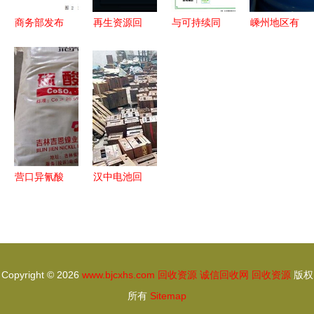
商务部发布
再生资源回
与可持续同
嵊州地区有
《中国再生
收概念龙头
行 东方雨
机膨润土及
资源回收行
2024年值
虹两类产品
过期产品回
业发展报告
得珍藏的三
获绿色产品
收资源指南
（2020）》
只潜力标的
认证，回收
解读
资源引领行
业环保新风
尚
营口异氰酸
汉中电池回
酯组合料回
收 守护绿
收指南 专
水青山，激
业机构与资
活循环经济
源循环
新动能
Copyright © 2026
www.bjcxhs.com
回收资源
诚信回收网
回收资源
版权
所有
Sitemap