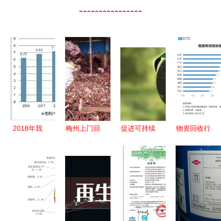
----------------
2018年我
梅州上门回
促进可持续
物资回收行
国再生资源
收废铜服务
发展 再生
业迎升级
行业市场现
免费打包，
资源回收资
相关企业注
状及回收总
高效回收再
质给企业带
册量连续两
值测算 资
利用
来的好处
年突破4.5
源循环发展
万家
的关键节点