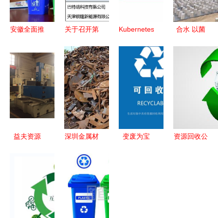
安徽全面推
关于召开第
Kubernetes
合水 以菌
行资源回收
七届中国再
1.3新特性
兴业，循环
新规，助力
生资源回收
资源回收控
赋能——食
绿色转型再
产业大会的
制器深度解
用菌产业为
提速
通知
析
乡村振兴注
入绿色活力
益夫资源
深圳金属材
变废为宝
资源回收公
专注工厂旧
料回收 构
可回收物与
司的多元化
设备回收与
建循环经济
资源的循环
盈利模式解
库存安全防
的关键环节
再生之路
析
护