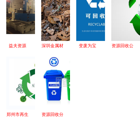
绿色转型再
产业大会的
制器深度解
用菌产业为
提速
通知
析
乡村振兴注
入绿色活力
益夫资源
深圳金属材
变废为宝
资源回收公
专注工厂旧
料回收 构
可回收物与
司的多元化
设备回收与
建循环经济
资源的循环
盈利模式解
库存安全防
的关键环节
再生之路
析
护
郑州市再生
资源回收分
资源回收备
类桶 绿色
案与经营手
生活的守护